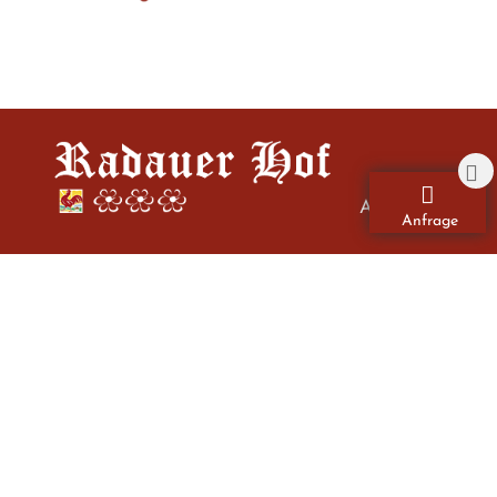
Anfahrt
Anfrage
Familie Trocker
St. Michael 1
I-39040 Kastelruth
Südtirol/Italien
Tel.
+39 0471 700002
Mobil
+39 338 7639193
E-Mail
info@radauerhof.com
MwSt.-Nr: 02623110216