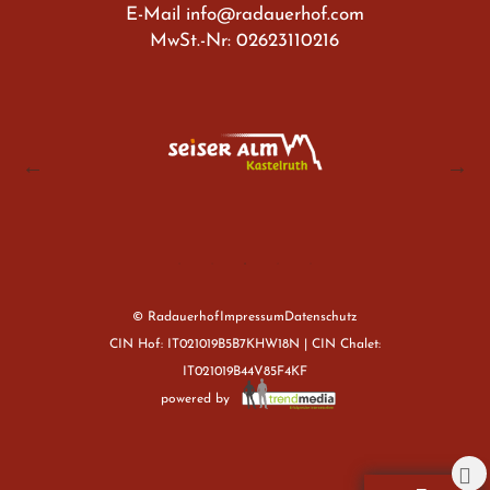
E-Mail
info@radauerhof.com
MwSt.-Nr: 02623110216
© Radauerhof
Impressum
Datenschutz
CIN Hof: IT021019B5B7KHW18N | CIN Chalet:
IT021019B44V85F4KF
powered by