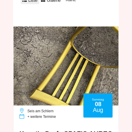
Liste
Galerie
Samstag
08
Aug
Seis am Schlern
+ weitere Termine