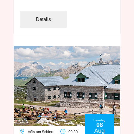
Details
Samstag
08
Aug
Völs am Schlern
09:30