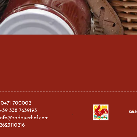
 0471 700002
+39 338 7639193
info@radauerhof.com
02623110216