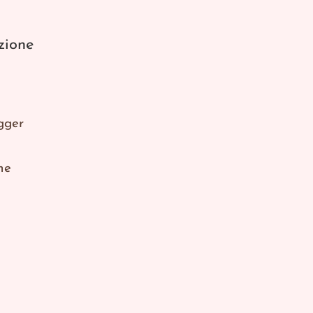
zione
gger
ne