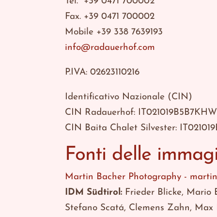
Tel. +39 0471 700002
Fax. +39 0471 700002
Mobile +39 338 7639193
info@radauerhof.com
P.IVA: 02623110216
Identificativo Nazionale (CIN)
CIN Radauerhof: IT021019B5B7KH
CIN Baita Chalet Silvester: IT0210
Fonti delle immagi
Martin Bacher Photography - marti
IDM Südtirol:
Frieder Blicke, Mario 
Stefano Scatá, Clemens Zahn, Max L