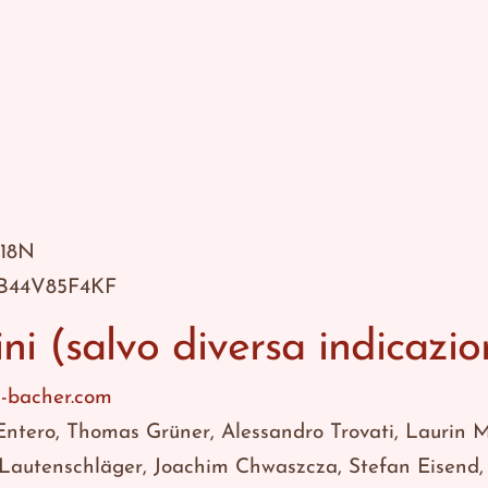
W18N
19B44V85F4KF
ni (salvo diversa indicazio
n-bacher.com
Entero, Thomas Grüner, Alessandro Trovati, Laurin Mo
autenschläger, Joachim Chwaszcza, Stefan Eisend, 