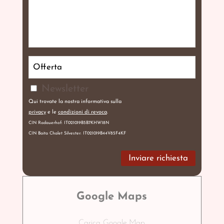
Newsletter
Qui trovate la nostra informativa sulla
privacy
e le
condizioni di revoca
.
CIN Radauerhof: IT021019B5B7KHW18N
CIN Baita Chalet Silvester: IT021019B44V85F4KF
Google Maps
Carica Google Map