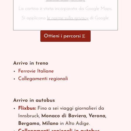
La cartina è stata incorporata da Google Maps.
Si applicano
le norme sulla privacy
di Google.
Ottieni i percorsi
Arrivo in treno
Ferrovie Italiane
Collegamenti regionali
Arrivo in autobus
Flixbus:
Fino a sei viaggi giornalieri da
Innsbruck,
Monaco di Baviera, Verona,
Bergamo, Milano
in Alto Adige.